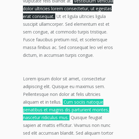
vulputate felis blandit at.
Vestibulum vehicula
dolor ultricies lorem consectetur, ut egestas
erat consequat.
Ut et ligula ultricies ligula
suscipit ullamcorper. Sed elementum est et
sem congue, at commodo turpis tristique.
Fusce faucibus pretium nisl, et scelerisque
massa finibus ac. Sed consequat leo vel eros
dictum, in accumsan turpis congue.
Lorem ipsum dolor sit amet, consectetur
adipiscing elit. Quisque eu maximus sem.
Pellentesque non dolor at felis ultricies
aliquam et in tellus.
Cum sociis natoque
penatibus et magnis dis parturient montes,
nascetur ridiculus mus.
Quisque feugiat
sapien at mattis efficitur. Vivamus non nunc
sed elit accumsan blandit. Sed aliquam tortor