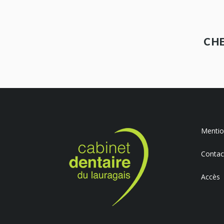
CH
Mention
Contac
Accès