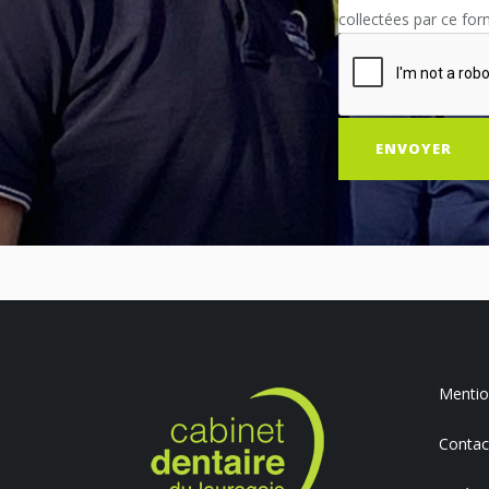
collectées par ce for
Mention
Contac