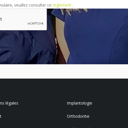
mulaire, veuillez consulter ce
reglement
.
s légales
Implantologie
t
Orthodontie