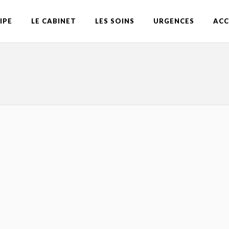
IPE
LE CABINET
LES SOINS
URGENCES
ACC