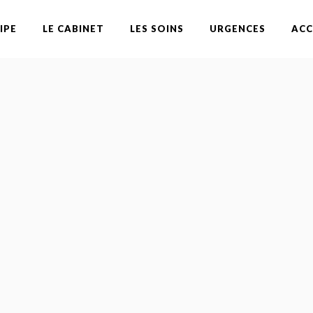
IPE
LE CABINET
LES SOINS
URGENCES
ACC