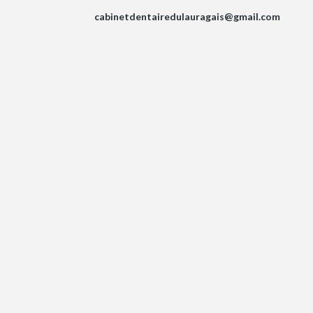
cabinetdentairedulauragais@gmail.com